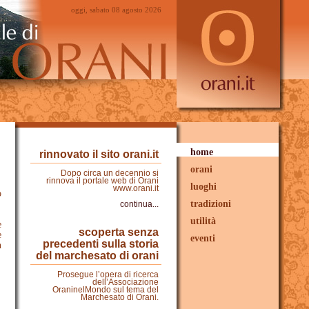
oggi, sabato 08 agosto 2026
home
rinnovato il sito orani.it
orani
Dopo circa un decennio si
rinnova il portale web di Orani
luoghi
www.orani.it
o
tradizioni
continua...
utilità
e
scoperta senza
e
eventi
precedenti sulla storia
n
del marchesato di orani
Prosegue l’opera di ricerca
dell’Associazione
OraninelMondo sul tema del
Marchesato di Orani.