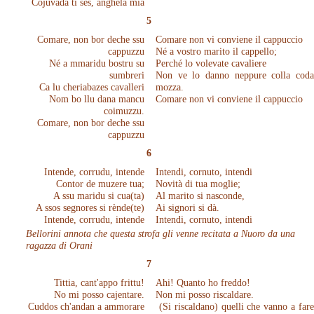
Cojuvada ti ses, anghela mia
5
Comare, non bor deche ssu
Comare non vi conviene il cappuccio
cappuzzu
Né a vostro marito il cappello;
Né a mmaridu bostru su
Perché lo volevate cavaliere
sumbreri
Non ve lo danno neppure colla coda
Ca lu cheriabazes cavalleri
mozza.
Nom bo llu dana mancu
Comare non vi conviene il cappuccio
coimuzzu.
Comare, non bor deche ssu
cappuzzu
6
Intende, corrudu, intende
Intendi, cornuto, intendi
Contor de muzere tua;
Novità di tua moglie;
A ssu maridu si cua(ta)
Al marito si nasconde,
A ssos segnores si rènde(te)
Ai signori si dà.
Intende, corrudu, intende
Intendi, cornuto, intendi
Bellorini annota che questa strofa gli venne recitata a Nuoro da una
ragazza di Orani
7
Tittia, cant'appo frittu!
Ahi! Quanto ho freddo!
No mi posso cajentare.
Non mi posso riscaldare.
Cuddos ch'andan a ammorare
(Si riscaldano) quelli che vanno a fare