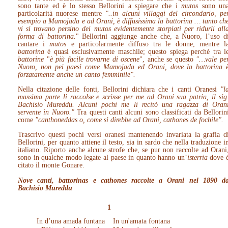
sono tante ed è lo stesso Bellorini a spiegare che i
mutos
sono un
particolarità nuorese mentre
"..in alcuni villaggi del circondario, pe
esempio a Mamojada e ad Orani, è diffusissima la battorina … tanto ch
vi si trovano persino dei mutos evidentemente storpiati per ridurli all
forma di battorina.
" Bellorini aggiunge anche che, a Nuoro, l’uso d
cantare i
mutos
e particolarmente diffuso tra le donne, mentre l
battorina
è quasi esclusivamente maschile; questo spiega perché tra l
battorine
"
è più facile trovarne di oscene
", anche se questo
"…vale pe
Nuoro, non pei paesi come Mamojada ed Orani, dove la battorina 
forzatamente anche un canto femminile".
Nella citazione delle fonti, Bellorini dichiara che i canti Oranesi
"l
massima parte li raccolse e scrisse per me ad Orani sua patria, il sig
Bachisio Mureddu. Alcuni pochi me li recitò una ragazza di Oran
servente in Nuoro."
Tra questi canti alcuni sono classificati da Bellorin
come
"canthoneddas o, come si direbbe ad Orani, cathones de fochile".
Trascrivo questi pochi versi oranesi mantenendo invariata la grafia d
Bellorini, per quanto attiene il testo, sia in sardo che nella traduzione i
italiano. Riporto anche alcune strofe che, se pur non raccolte ad Orani
sono in qualche modo legate al paese in quanto hanno un’
isterria
dove 
citato il monte Gonare.
Nove canti, battorinas e cathones raccolte a Orani nel 1890 d
Bachisio Mureddu
1
In d’una amada funtana
In un'amata fontana