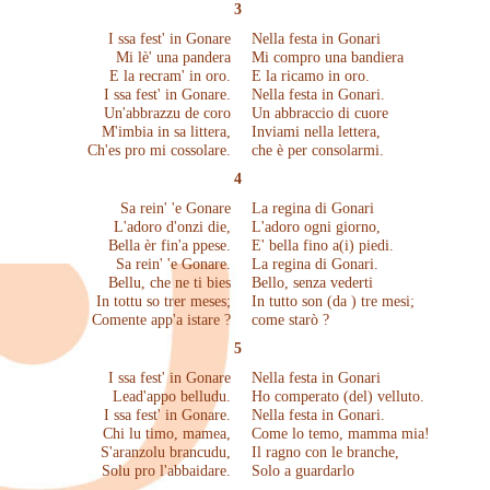
3
I ssa fest' in Gonare
Nella festa in Gonari
Mi lè' una pandera
Mi compro una bandiera
E la recram' in oro.
E la ricamo in oro.
I ssa fest' in Gonare.
Nella festa in Gonari.
Un'abbrazzu de coro
Un abbraccio di cuore
M'imbia in sa littera,
Inviami nella lettera,
Ch'es pro mi cossolare.
che è per consolarmi.
4
Sa rein' 'e Gonare
La regina di Gonari
L'adoro d'onzi die,
L'adoro ogni giorno,
Bella èr fin'a ppese.
E' bella fino a(i) piedi.
Sa rein' 'e Gonare.
La regina di Gonari.
Bellu, che ne ti bies
Bello, senza vederti
In tottu so trer meses;
In tutto son (da ) tre mesi;
Comente app'a istare ?
come starò ?
5
I ssa fest' in Gonare
Nella festa in Gonari
Lead'appo belludu.
Ho comperato (del) velluto.
I ssa fest' in Gonare.
Nella festa in Gonari.
Chi lu timo, mamea,
Come lo temo, mamma mia!
S'aranzolu brancudu,
Il ragno con le branche,
Solu pro l'abbaidare.
Solo a guardarlo