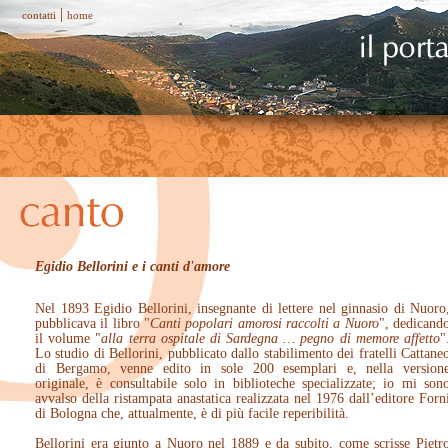
|
contatti
home
Egidio Bellorini e i canti d'amore
Nel 1893 Egidio Bellorini, insegnante di lettere nel ginnasio di Nuoro
pubblicava il libro "
Canti popolari amorosi raccolti a Nuoro
", dedicand
il volume "
alla terra ospitale di Sardegna … pegno di memore affetto
"
Lo studio di Bellorini, pubblicato dallo stabilimento dei fratelli Cattane
di Bergamo, venne edito in sole 200 esemplari e, nella version
originale, è consultabile solo in biblioteche specializzate; io mi son
avvalso della ristampata anastatica realizzata nel 1976 dall’editore Forn
di Bologna che, attualmente, è di più facile reperibilità.
Bellorini era giunto a Nuoro nel 1889 e da subito, come scrisse Pietr