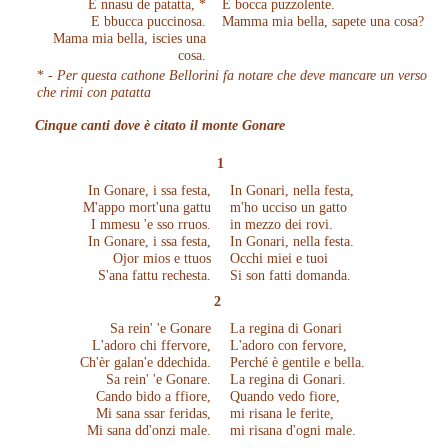
E nnasu de patatta, *
E bocca puzzolente.
E bbucca puccinosa.
Mamma mia bella, sapete una cosa?
Mama mia bella, iscies una
cosa.
* -
Per questa cathone Bellorini fa notare che deve mancare un verso
che rimi con patatta
Cinque canti dove è citato il monte Gonare
1
In Gonare, i ssa festa,
In Gonari, nella festa,
M'appo mort'una gattu
m'ho ucciso un gatto
I mmesu 'e sso rruos.
in mezzo dei rovi.
In Gonare, i ssa festa,
In Gonari, nella festa.
Ojor mios e ttuos
Occhi miei e tuoi
S'ana fattu rechesta.
Si son fatti domanda.
2
Sa rein' 'e Gonare
La regina di Gonari
L'adoro chi ffervore,
L'adoro con fervore,
Ch'èr galan'e ddechida.
Perché è gentile e bella.
Sa rein' 'e Gonare.
La regina di Gonari.
Cando bido a ffiore,
Quando vedo fiore,
Mi sana ssar feridas,
mi risana le ferite,
Mi sana dd'onzi male.
mi risana d'ogni male.