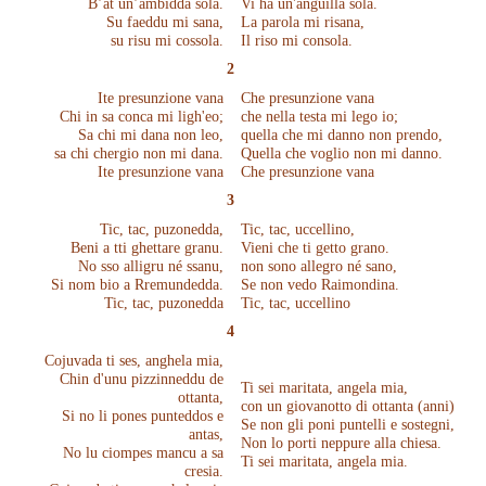
B’àt un’ambidda sola.
Vi ha un'anguilla sola.
Su faeddu mi sana,
La parola mi risana,
su risu mi cossola.
Il riso mi consola.
2
Ite presunzione vana
Che presunzione vana
Chi in sa conca mi ligh'eo;
che nella testa mi lego io;
Sa chi mi dana non leo,
quella che mi danno non prendo,
sa chi chergio non mi dana.
Quella che voglio non mi danno.
Ite presunzione vana
Che presunzione vana
3
Tic, tac, puzonedda,
Tic, tac, uccellino,
Beni a tti ghettare granu.
Vieni che ti getto grano.
No sso alligru né ssanu,
non sono allegro né sano,
Si nom bio a Rremundedda.
Se non vedo Raimondina.
Tic, tac, puzonedda
Tic, tac, uccellino
4
Cojuvada ti ses, anghela mia,
Chin d'unu pizzinneddu de
Ti sei maritata, angela mia,
ottanta,
con un giovanotto di ottanta (anni)
Si no li pones punteddos e
Se non gli poni puntelli e sostegni,
antas,
Non lo porti neppure alla chiesa.
No lu ciompes mancu a sa
Ti sei maritata, angela mia.
cresia.