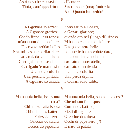
Astrintos che cannavittu.
all'amore,
Tittia, cant'appo frittu!
Stretti come (una) funicella.
Ahi! Quanto ho freddo!
8
A Ggonare so arzadu,
Sono salito a Gonari,
A Ggonare groriosu;
a Gonari glorioso;
Cando fippo i ssu reposu
quando ero nel (luogo di) riposo
m'ana muttidu a bballare.
M'hanno chiamato a ballare.
Duar zovaneddar bellas
Due giovanette belle
Non mi l'as an cherfiar dare;
non me le hanno volute dare;
Las an dadas a unu bellu
le hanno date a un bello
Garrigadu 'e muscadellu,
caricato di moscatello,
Garrigadu 'e marmasia;
caricato di malvasia;
Una mela coloria,
una mela colorita,
Unu pessiche pintadu.
Una pesca dipinta.
A Ggonare so arzadu
a Gonari sono salito.
9
Mama mia bella, iscies una
Mamma mia bella, sapete una cosa?
cosa?
Che mi son fatta sposa
Chi mi so fatta isposa
Con un ciabattino;
Chin d'unu zabatteri;
Piedi di tagliere,
Pèdes de tazeri,
Orecchie di saliera,
Oriccias de salera,
Occhi di pepe nero (?)
Occios de pipenera,
E naso di patata,