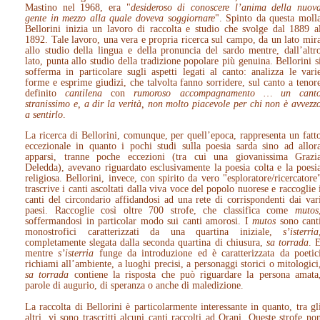
Mastino nel 1968, era "
desideroso di conoscere l’anima della nuov
gente in mezzo alla quale doveva soggiornare
". Spinto da questa moll
Bellorini inizia un lavoro di raccolta e studio che svolge dal 1889 a
1892. Tale lavoro, una vera e propria ricerca sul campo, da un lato mir
allo studio della lingua e della pronuncia del sardo mentre, dall’altr
lato, punta allo studio della tradizione popolare più genuina. Bellorini s
sofferma in particolare sugli aspetti legati al canto: analizza le vari
forme e esprime giudizi, che talvolta fanno sorridere, sul canto a tenor
definito
cantilena
con
rumoroso accompagnamento … un cant
stranissimo e, a dir la verità, non molto piacevole per chi non è avvezz
a sentirlo
.
La ricerca di Bellorini, comunque, per quell’epoca, rappresenta un fatt
eccezionale in quanto i pochi studi sulla poesia sarda sino ad allor
apparsi, tranne poche eccezioni (tra cui una giovanissima Grazi
Deledda), avevano riguardato esclusivamente la poesia colta e la poesi
religiosa. Bellorini, invece, con spirito da vero "esploratore/ricercatore
trascrive i canti ascoltati dalla viva voce del popolo nuorese e raccoglie 
canti del circondario affidandosi ad una rete di corrispondenti dai var
paesi. Raccoglie così oltre 700 strofe, che classifica come
mutos
soffermandosi in particolar modo sui canti amorosi. I
mutos
sono cant
monostrofici caratterizzati da una quartina iniziale,
s’isterria
completamente slegata dalla seconda quartina di chiusura,
sa torrada
. 
mentre
s’isterria
funge da introduzione ed è caratterizzata da poetic
richiami all’ambiente, a luoghi precisi, a personaggi storici o mitologici
sa torrada
contiene la risposta che può riguardare la persona amata
parole di augurio, di speranza o anche di maledizione.
La raccolta di Bellorini è particolarmente interessante in quanto, tra gl
altri, vi sono trascritti alcuni canti raccolti ad Orani. Queste strofe no